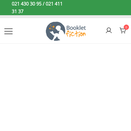
Sari
021 430 30 95 / 021 411
la
31 37
conținut
0
Booklet Fiction
STOC
EPUIZAT!