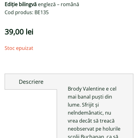
Ediție bilingvă
engleză – română
Cod produs: BE135
39,00
lei
Stoc epuizat
Descriere
Brody Valentine e cel
mai banal puști din
lume. Sfrijit și
neîndemânatic, nu
vrea decât să treacă
neobservat pe holurile
școlii Buchanan, ca să