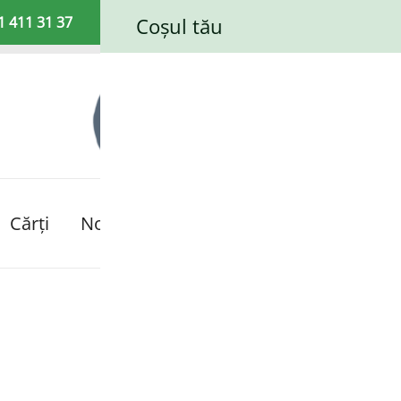
1 411 31 37
Coșul tău
Booklet Fiction
Cărți
Noutăți!
Promoții!
Despre noi