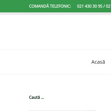
Sari
COMANDĂ TELEFONIC:
021 430 30 95 / 02
la
conținut
Acasă
Caută ...