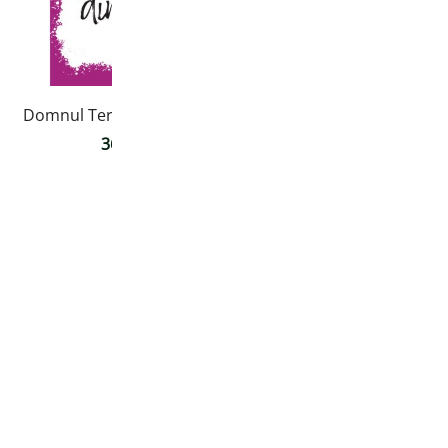
Domnul Terupt cade din nou
36,00
lei