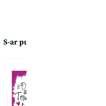
S-ar putea să-ți placă și…