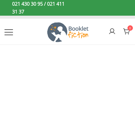
Sari
021 430 30 95 / 021 411
la
31 37
conținut
0
Booklet Fiction