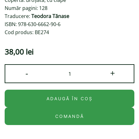
Copertă: Broșată, cu clape
Număr pagini: 128
Traducere:
Teodora Tănase
ISBN: 978-630-6662-90-6
Cod produs: BE274
38,00
lei
Cantitate
-
+
Ciocuspocus
#3.
Secretul
ADAUGĂ ÎN COȘ
jaguarului
COMANDĂ