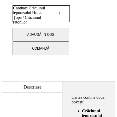
Cantitate Crăciunul
iepurașului Hopa-
Țopa / Crăciunul
ratonilor
ADAUGĂ ÎN COȘ
COMANDĂ
Descriere
Cartea conține două
povești:
Crăciunul
iepurașului