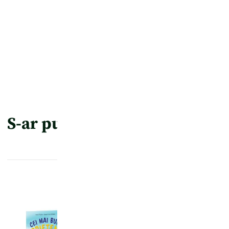
S-ar putea să-ți placă și…
PROMO!