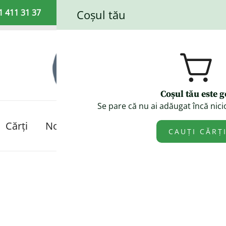
1 411 31 37
Coșul tău
Coșul tău este g
Se pare că nu ai adăugat încă nicio
Booklet Fiction
Cărți
Noutăți!
Promoții!
Despre noi
CAUȚI CĂRȚ