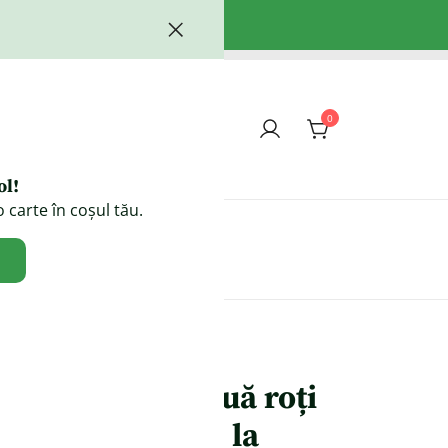
0
ol!
 carte în coșul tău.
Contact
I
Distracție pe două roți
+ Surpriză mare la