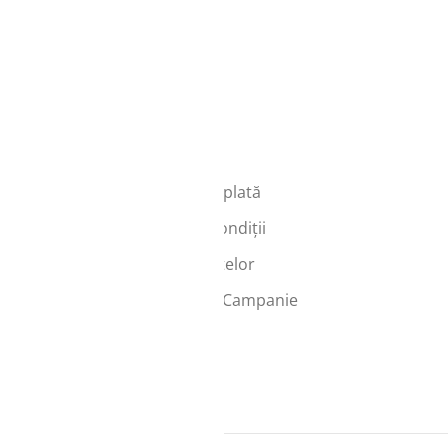
Info
Transport și plată
Termeni și condiții
Protecția datelor
Regulament Campanie
vate.