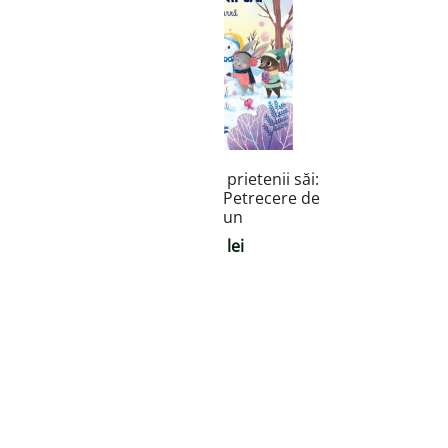
rmat în
Vulpoiul Felix și prietenii săi:
 mai tare
Gata de iarnă / Petrecere de
Crăciun
Prețul
lei
34,00
lei
curent
este:
23,00 lei.
ei.