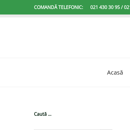
Sari
COMANDĂ TELEFONIC:
021 430 30 95 / 02
la
conținut
Acasă
Caută ...