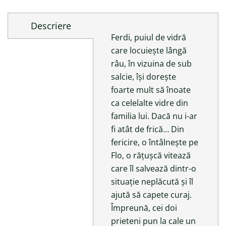
Descriere
Ferdi, puiul de vidră
care locuiește lângă
râu, în vizuina de sub
salcie, își dorește
foarte mult să înoate
ca celelalte vidre din
familia lui. Dacă nu i-ar
fi atât de frică… Din
fericire, o întâlnește pe
Flo, o rățușcă vitează
care îl salvează dintr-o
situație neplăcută și îl
ajută să capete curaj.
Împreună, cei doi
prieteni pun la cale un