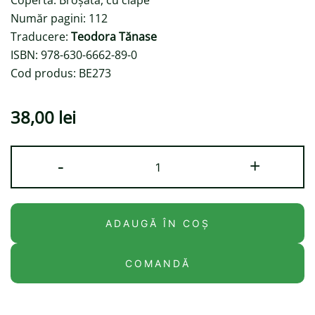
Copertă: Broșată, cu clape
Număr pagini: 112
Traducere:
Teodora Tănase
ISBN: 978-630-6662-89-0
Cod produs: BE273
38,00
lei
Cantitate
-
+
Ferdi
și
Flo:
ADAUGĂ ÎN COȘ
Micuța
vidră
COMANDĂ
învață
să
înoate