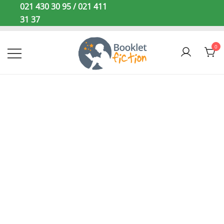
Sari
021 430 30 95 / 021 411
la
31 37
conținut
0
Booklet Fiction