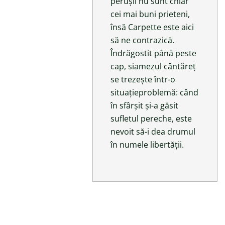
perușii nu sunt chiar
cei mai buni prieteni,
însă Carpette este aici
să ne contrazică.
Îndrăgostit până peste
cap, siamezul cântăreț
se trezește într-o
situațieproblemă: când
în sfârșit și-a găsit
sufletul pereche, este
nevoit să-i dea drumul
în numele libertății.