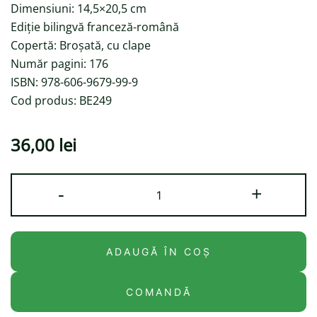
Dimensiuni: 14,5×20,5 cm
Ediție bilingvă franceză-română
Copertă: Broșată, cu clape
Număr pagini: 176
ISBN: 978-606-9679-99-9
Cod produs: BE249
36,00
lei
Cantitate
-
+
Hotelul
pisicilor
#2.
ADAUGĂ ÎN COȘ
Prietenie
cu
COMANDĂ
bucluc.
Ediție