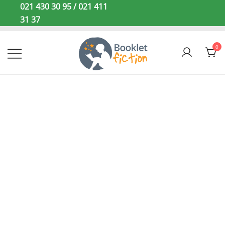
Sari
021 430 30 95 / 021 411
la
31 37
conținut
0
Booklet Fiction