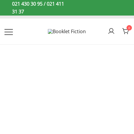
Sari
021 430 30 95 / 021 411
la
31 37
conținut
0
Booklet Fiction
STOC
EPUIZAT!