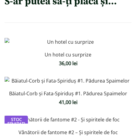
S-ar putea să-ți placă și…
Un hotel cu surprize
36,00
lei
Băiatul-Corb și Fata-Spiriduș #1. Pădurea Spaimelor
41,00
lei
STOC
EPUIZAT!
Vânătorii de fantome #2 – Și spiritele de foc