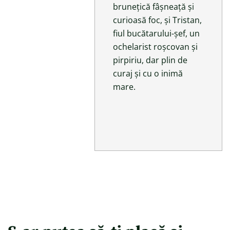
brunețică fâșneață și
curioasă foc, și Tristan,
fiul bucătarului-șef, un
ochelarist roșcovan și
pirpiriu, dar plin de
curaj și cu o inimă
mare.