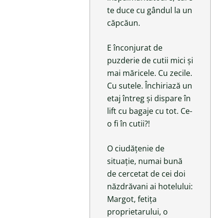
te duce cu gândul la un
căpcăun.
E înconjurat de
puzderie de cutii mici și
mai măricele. Cu zecile.
Cu sutele. Închiriază un
etaj întreg și dispare în
lift cu bagaje cu tot. Ce-
o fi în cutii?!
O ciudățenie de
situație, numai bună
de cercetat de cei doi
năzdrăvani ai hotelului:
Margot, fetița
proprietarului, o