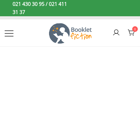
Sari
021 430 30 95 / 021 411
la
31 37
conținut
0
Booklet Fiction
STOC
EPUIZAT!