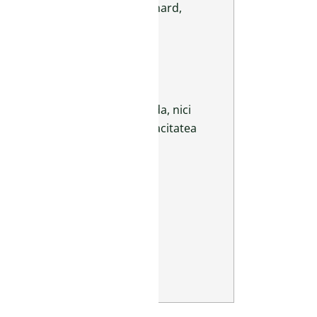
e drept un Yeti. Dar pentru Richard,
 răpită, cei doi se hotărăsc să
rul a reușit deocamdată să îi
pădurile mlăștinoase din Florida, nici
me nu l-ar putea salva de tenacitatea
s