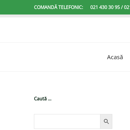
Sari
COMANDĂ TELEFONIC:
021 430 30 95 / 02
la
conținut
Acasă
Caută ...