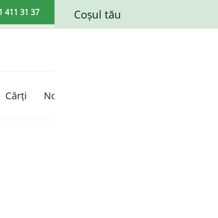
1 411 31 37
Coșul tău
Booklet Fiction
Cărți
Noutăți!
Promoții!
Despre noi
STOC
EPUIZAT!
A
V