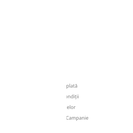
Info
Transport și plată
Termeni și condiții
Protecția datelor
Regulament Campanie