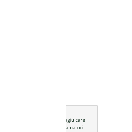
ip carte:
Roman de aventuri
imensiuni: 14 x 20 cm
opertă: Broșată, cu clape
umăr pagini: 256
raducere: Diana Morărașu
od produs: BE70
30,00
lei
toc epuizat
 țestoasă, Skink este un zurbagiu care
rități, este o fantomă. Pentru amatorii