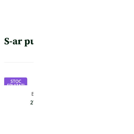
S-ar putea să-ți placă și…
STOC
EPUIZAT!
Bufnițe
Cranț!
27,00
lei
34,00
lei