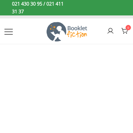
Sari
021 430 30 95 / 021 411
la
31 37
conținut
0
Booklet Fiction