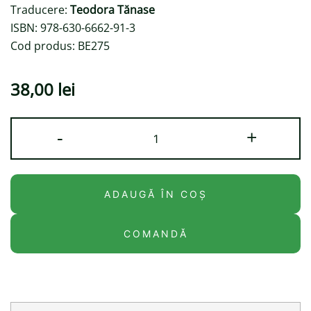
Traducere:
Teodora Tănase
ISBN: 978-630-6662-91-3
Cod produs: BE275
38,00
lei
Cantitate
-
+
Niki
și
Cioc
ADAUGĂ ÎN COȘ
#3.
În
COMANDĂ
safari