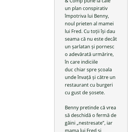
& Comp pune la cale
un plan conspirativ
împotriva lui Benny,
noul prieten al mamei
lui Fred. Cu toții își dau
seama că nu este decât
un șarlatan și pornesc
o adevărată urmărire,
în care indiciile
duc chiar spre școala
unde învață și către un
restaurant cu burgeri
cu gust de șosete.
Benny pretinde că vrea
să deschidă o fermă de
găini „nestresate”, iar
mama lui Fred și