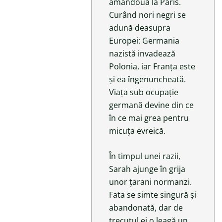
amândouă la Paris.
Curând nori negri se
adună deasupra
Europei: Germania
nazistă invadează
Polonia, iar Franța este
și ea îngenuncheată.
Viața sub ocupație
germană devine din ce
în ce mai grea pentru
micuța evreică.
În timpul unei razii,
Sarah ajunge în grija
unor țarani normanzi.
Fata se simte singură și
abandonată, dar de
trecutul ei o leagă un