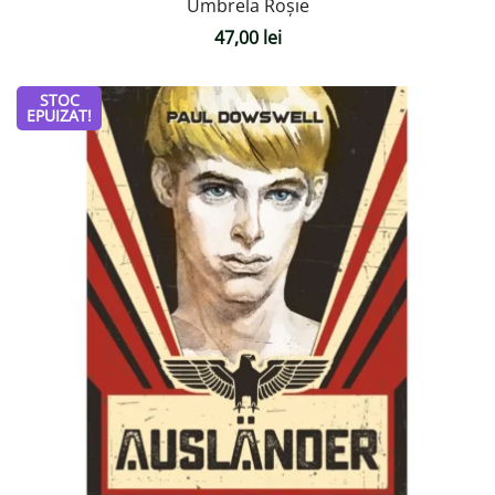
Umbrela Roșie
47,00
lei
STOC
EPUIZAT!