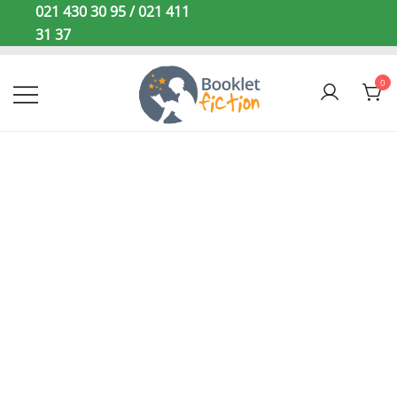
Sari
021 430 30 95 / 021 411
la
31 37
conținut
0
Booklet Fiction