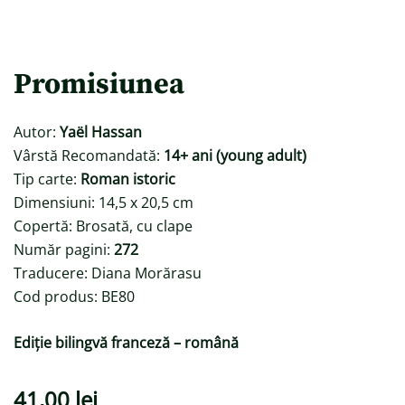
Promisiunea
Autor:
Yaёl Hassan
Vârstă Recomandată:
14+ ani (young adult)
Tip carte:
Roman istoric
Dimensiuni: 14,5 x 20,5 cm
Copertă: Brosată, cu clape
Număr pagini:
272
Traducere: Diana Morărasu
Cod produs: BE80
Ediție bilingvă franceză – română
41,00
lei