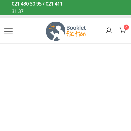
Sari
021 430 30 95 / 021 411
la
31 37
conținut
0
Booklet Fiction