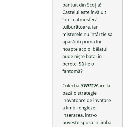
bântuit din Scoția!
Castelul este învăluit
într-o atmosferă
tulburătoare, iar
misterele nu întârzie să
apară: în prima lui
noapte acolo, băiatul
aude niște bătăi în
perete. Să fie o
fantomă?
Colecția
SWITCH
are la
bază o strategie
inovatoare de învățare
a limbii engleze:
inserarea, într-o
poveste spusă în limba