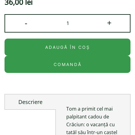
36,00
lei
Cantitate
-
+
Tom
și
secretul
ADAUGĂ ÎN COȘ
castelului
bântuit
COMANDĂ
Descriere
Tom a primit cel mai
palpitant cadou de
Crăciun: o vacanță cu
tatăl său într-un castel