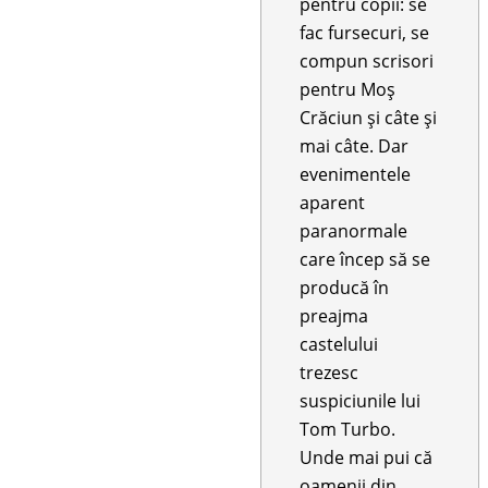
pentru copii: se
fac fursecuri, se
compun scrisori
pentru Moș
Crăciun și câte și
mai câte. Dar
evenimentele
aparent
paranormale
care încep să se
producă în
preajma
castelului
trezesc
suspiciunile lui
Tom Turbo.
Unde mai pui că
oamenii din