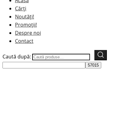
Acasă
Cărți
Noutăți!
Promoții!
Despre noi
Contact
Caută după: