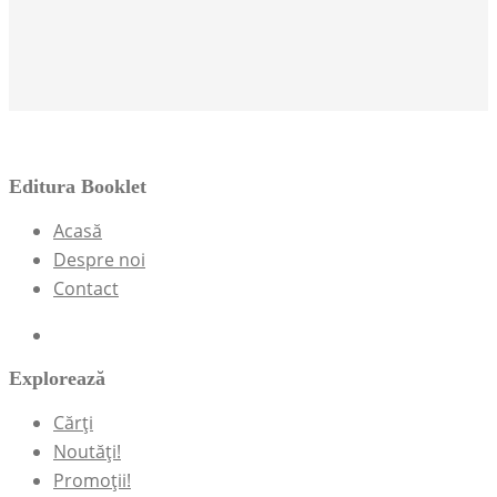
Editura Booklet
Acasă
Despre noi
Contact
Explorează
Cărți
Noutăți!
Promoții!