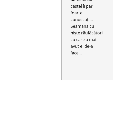
castel îi par
foarte
cunoscuți…
Seamănă cu
niște răufăcători
cu care a mai
avut el de-a
face…