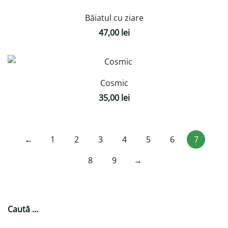
Băiatul cu ziare
47,00
lei
Cosmic
35,00
lei
←
1
2
3
4
5
6
7
8
9
→
Caută ...