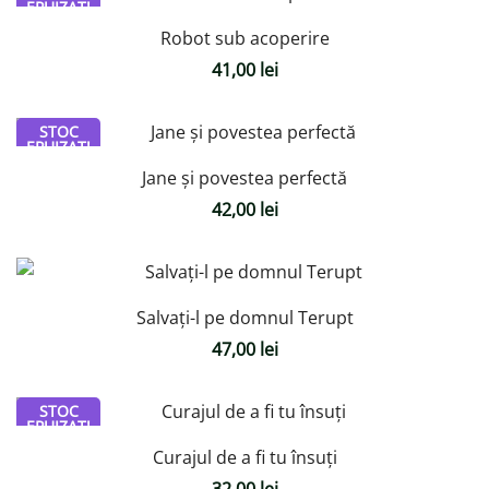
EPUIZAT!
Robot sub acoperire
41,00
lei
STOC
EPUIZAT!
Jane și povestea perfectă
42,00
lei
Salvați-l pe domnul Terupt
47,00
lei
STOC
EPUIZAT!
Curajul de a fi tu însuți