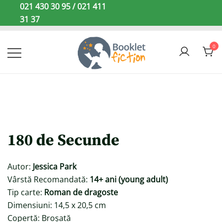
Sari
021 430 30 95 / 021 411
la
31 37
conținut
0
Booklet Fiction
180 de Secunde
Autor:
Jessica Park
Vârstă Recomandată:
14+ ani (young adult)
Tip carte:
Roman de dragoste
Dimensiuni: 14,5 x 20,5 cm
Copertă: Broșată