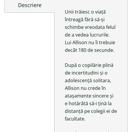
Descriere
Unii trăiesc o viață
întreagă fără să-și
schimbe vreodata felul
de a vedea lucrurile.
Lui Allison nu îi trebuie
decât 180 de secunde.
După o copilărie plină
de incertitudini și o
adolescență solitara,
Allison nu crede în
atașamente sincere și
e hotărâtă să-i țină la
distanță pe colegii ei de
facultate.