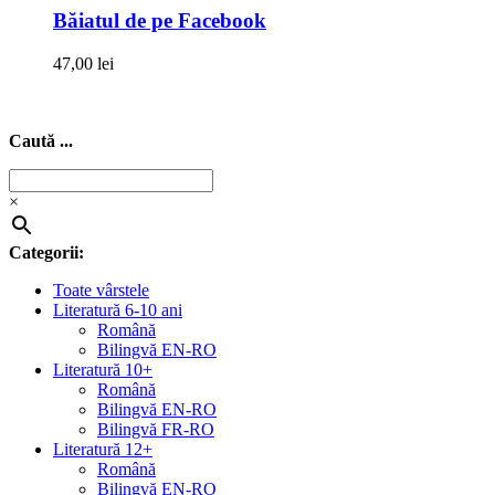
Băiatul de pe Facebook
47,00
lei
Caută ...
×
Categorii:
Toate vârstele
Literatură 6-10 ani
Română
Bilingvă EN-RO
Literatură 10+
Română
Bilingvă EN-RO
Bilingvă FR-RO
Literatură 12+
Română
Bilingvă EN-RO