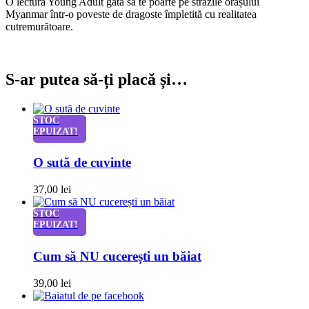
O lectură Young Adult gata să te poarte pe străzile orașului
Myanmar într-o poveste de dragoste împletită cu realitatea
cutremurătoare.
S-ar putea să-ți placă și…
STOC
EPUIZAT!
O sută de cuvinte
37,00
lei
STOC
EPUIZAT!
Cum să NU cucerești un băiat
39,00
lei