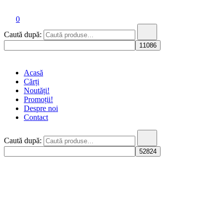
Booklet Fiction
0
Caută după:
Acasă
Cărți
Noutăți!
Promoții!
Despre noi
Contact
Caută după: