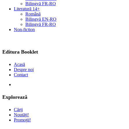
Bilingvă FR-RO
Literatură 14+
Română
Bilingvă EN-RO
Bilingvă FR-RO
Non-fiction
Editura Booklet
Acasă
Despre noi
Contact
Explorează
Cărți
Noutăți!
Promoții!