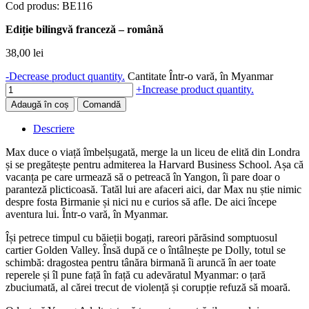
Cod produs: BE116
Ediție bilingvă franceză – română
38,00
lei
-
Decrease product quantity.
Cantitate Într-o vară, în Myanmar
+
Increase product quantity.
Adaugă în coș
Comandă
Descriere
Max duce o viață îmbelșugată, merge la un liceu de elită din Londra
și se pregătește pentru admiterea la Harvard Business School. Așa că
vacanța pe care urmează să o petreacă în Yangon, îi pare doar o
paranteză plicticoasă. Tatăl lui are afaceri aici, dar Max nu știe nimic
despre fosta Birmanie și nici nu e curios să afle. De aici începe
aventura lui. Într-o vară, în Myanmar.
Își petrece timpul cu băieții bogați, rareori părăsind somptuosul
cartier Golden Valley. Însă după ce o întâlnește pe Dolly, totul se
schimbă: dragostea pentru tânăra birmană îi aruncă în aer toate
reperele și îl pune față în față cu adevăratul Myanmar: o țară
zbuciumată, al cărei trecut de violență și corupție refuză să moară.