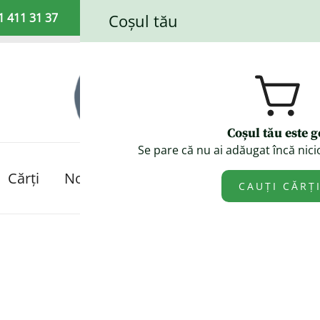
1 411 31 37
Coșul tău
Coșul tău este g
Se pare că nu ai adăugat încă nicio
Booklet Fiction
Cărți
Noutăți!
Promoții!
Despre noi
CAUȚI CĂRȚ