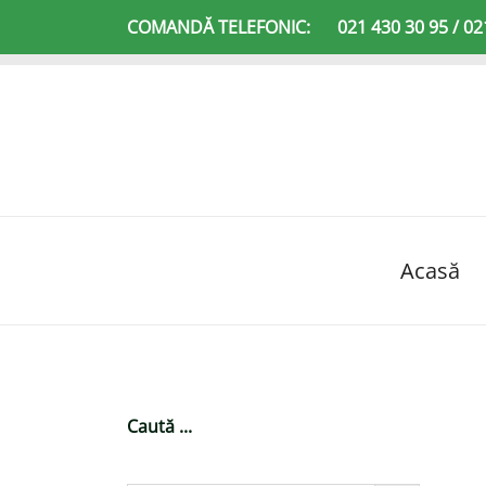
Sari
COMANDĂ TELEFONIC:
021 430 30 95 / 02
la
conținut
Acasă
Caută ...