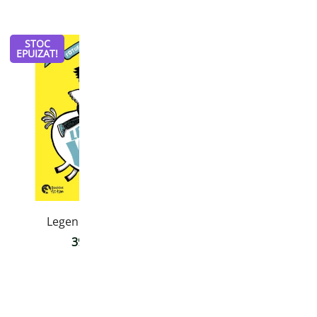
STOC
EPUIZAT!
Legenda lui Kevin
Floss și circul
39,00
lei
38,00
lei