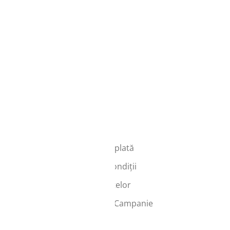
Info
Transport și plată
Termeni și condiții
Protecția datelor
Regulament Campanie