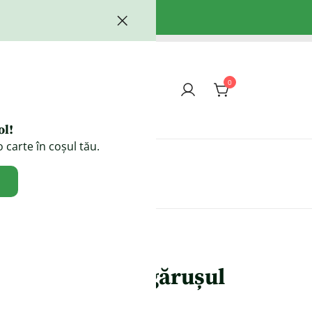
0
ol!
 carte în coșul tău.
Contact
I
Pișcotina și măgărușul
Pavarotti