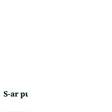
planului malefic al Beladonei, 
stăpânire întreg satul.
Vor reuși oare cei doi să o op
Pavarotti?
S-ar putea să-ți placă și…